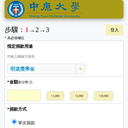
步驟：
1
→
2
→
3
登入
* 為必填欄位
指定捐款用途
可輸入關鍵字搜尋
*金額
新台幣/元
+1,000
+5,000
+10,000
*捐款方式
單次捐款