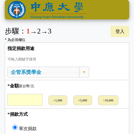
步驟：
1
→
2
→
3
登入
* 為必填欄位
指定捐款用途
可輸入關鍵字搜尋
*金額
新台幣/元
+1,000
+5,000
+10,000
*捐款方式
單次捐款