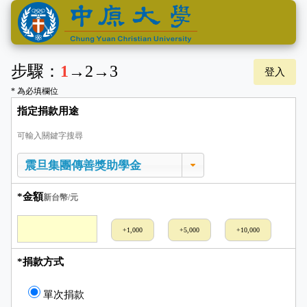
步驟：
1
→
2
→
3
登入
* 為必填欄位
指定捐款用途
可輸入關鍵字搜尋
*金額
新台幣/元
+1,000
+5,000
+10,000
*捐款方式
單次捐款