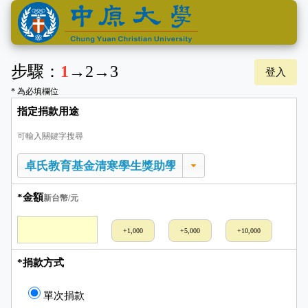
步驟：
1
→
2
→
3
登入
* 為必填欄位
指定捐款用途
可輸入關鍵字搜尋
*金額
新台幣/元
+1,000
+5,000
+10,000
*捐款方式
單次捐款