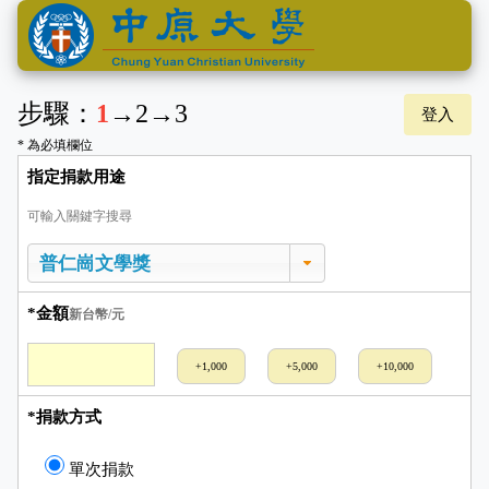
步驟：
1
→
2
→
3
登入
* 為必填欄位
指定捐款用途
可輸入關鍵字搜尋
*金額
新台幣/元
+1,000
+5,000
+10,000
*捐款方式
單次捐款