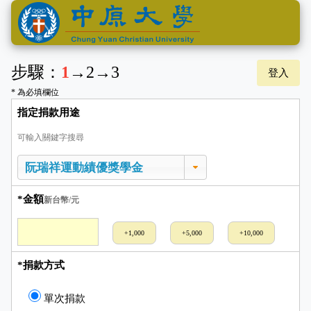
步驟：
1
→
2
→
3
登入
* 為必填欄位
指定捐款用途
可輸入關鍵字搜尋
*金額
新台幣/元
+1,000
+5,000
+10,000
*捐款方式
單次捐款