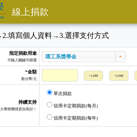
線上捐款
→
2
.填寫個人資料
→
3
.選擇支付方式
指定捐款用途
可輸入關鍵字篩選
*金額
+1,000
+5,000
新台幣/元
單次捐款
持續支持
信用卡定期捐款(每月)
大學將變得更加美好！
信用卡定期捐款(每年)