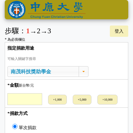
步驟：
1
→
2
→
3
登入
* 為必填欄位
指定捐款用途
可輸入關鍵字搜尋
*金額
新台幣/元
+1,000
+5,000
+10,000
*捐款方式
單次捐款