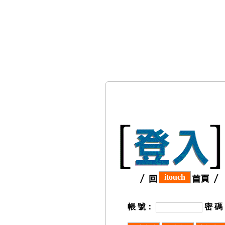
itouch
帳 號：
密 碼